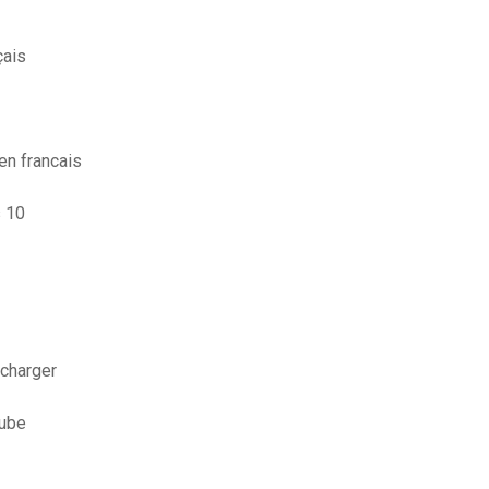
çais
en francais
s 10
écharger
tube