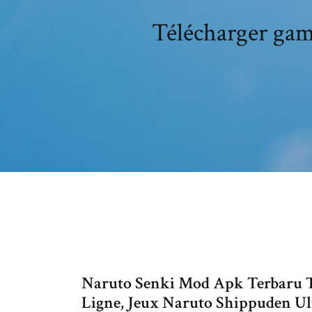
Télécharger gam
Naruto Senki Mod Apk Terbaru Té
Ligne, Jeux Naruto Shippuden Ul