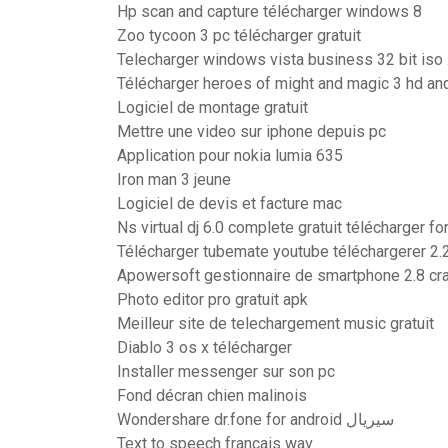
Hp scan and capture télécharger windows 8
Zoo tycoon 3 pc télécharger gratuit
Telecharger windows vista business 32 bit iso .f
Télécharger heroes of might and magic 3 hd an
Logiciel de montage gratuit
Mettre une video sur iphone depuis pc
Application pour nokia lumia 635
Iron man 3 jeune
Logiciel de devis et facture mac
Ns virtual dj 6.0 complete gratuit télécharger f
Télécharger tubemate youtube téléchargerer 2.2.
Apowersoft gestionnaire de smartphone 2.8 cr
Photo editor pro gratuit apk
Meilleur site de telechargement music gratuit
Diablo 3 os x télécharger
Installer messenger sur son pc
Fond décran chien malinois
Wondershare dr.fone for android سيريال
Text to speech francais wav