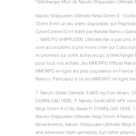
Télécharger Mod de Naruto Shippuden Ultimate Ni
Naruto Shippuden Ultimate Ninja Storm 4 - Comba
Storm 4 est un jeu vidéo disponible, sur PlaySta
CyberConnect2 et édité par Bandai Namco Games
... NARUTO SHIPPUDEN: Ultimate Nin à bas prix, m
sont accessibles à prix moins cher sur Cdiscoun
économies sur votre achat jeu pc à télécharge
pour tous vos achats Jeu MMORPG Officiel Naruto 
MMORPG en ligne les plus populaires en France ! 
Namco. Participez à ce jeu MMORPG en ligne basé 
7. Naruto Senki Ultimate 3 MOD by Doni Alvaro. 
DOWNLOAD HERE. 9. Naruto Senki MOD APK versi
Ninja Storm 4 v2 By Alwan H. DOWNLOAD HERE. 1
Naruto Shippuden Ultimate Ninja Storm 4 Naruto
Nevertheless, Naruto Shippuden Ultimate Ninja 
and adventure style gameplay, but rather player