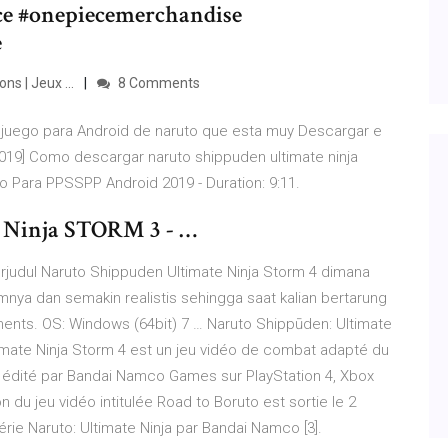
e #onepiecemerchandise
e
s | Jeux ...
8 Comments
n juego para Android de naruto que esta muy Descargar e
019] Como descargar naruto shippuden ultimate ninja
o Para PPSSPP Android 2019 - Duration: 9:11.
Ninja STORM 3 - …
erjudul Naruto Shippuden Ultimate Ninja Storm 4 dimana
lumnya dan semakin realistis sehingga saat kalian bertarung
nts. OS: Windows (64bit) 7 … Naruto Shippūden: Ultimate
imate Ninja Storm 4 est un jeu vidéo de combat adapté du
édité par Bandai Namco Games sur PlayStation 4, Xbox
 du jeu vidéo intitulée Road to Boruto est sortie le 2
 série Naruto: Ultimate Ninja par Bandai Namco [3].