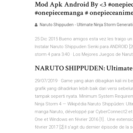
Mod Apk Android By <3 #onepiec
#onepiecemanga # onepieceanim
Naruto Shippuden - Ultimate Ninja Storm Generation
25 Dic 2015 Bueno amigos esta vez les traigo u
Instalar Naruto Shippuden Senki para ANDROID [2
storm 4 para 3:40 · Los Mejores Juegos de Narut
NARUTO SHIPPUDEN: Ultimate 
29/07/2019 · Game yang akan dibagikan kali ini b
grafik yang dihadirkan lebih baik dari versi sebe
tampak seperti nyata. Minimum System Requireme
Ninja Storm 4 — Wikipédia Naruto Shippūden: Ult
manga Naruto, développé par CyberConnect2 et 
One et Windows en février 2016 [1].. Une extension
février 2017 [2].Il s'agit du dernier épisode de la