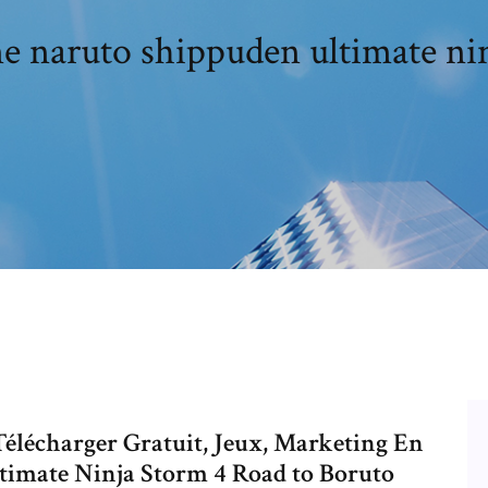
e naruto shippuden ultimate nin
lécharger Gratuit, Jeux, Marketing En
timate Ninja Storm 4 Road to Boruto