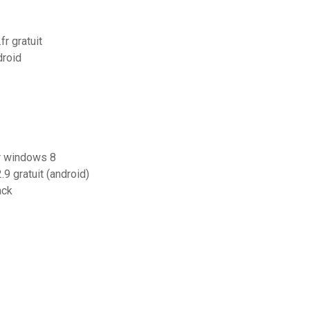
r gratuit
droid
or windows 8
9 gratuit (android)
ack