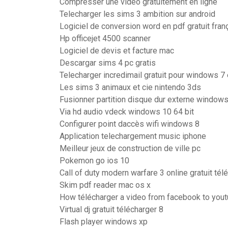
Compresser une video gratuitement en ligne
Telecharger les sims 3 ambition sur android
Logiciel de conversion word en pdf gratuit fran
Hp officejet 4500 scanner
Logiciel de devis et facture mac
Descargar sims 4 pc gratis
Telecharger incredimail gratuit pour windows 7 
Les sims 3 animaux et cie nintendo 3ds
Fusionner partition disque dur externe window
Via hd audio vdeck windows 10 64 bit
Configurer point daccès wifi windows 8
Application telechargement music iphone
Meilleur jeux de construction de ville pc
Pokemon go ios 10
Call of duty modern warfare 3 online gratuit tél
Skim pdf reader mac os x
How télécharger a video from facebook to you
Virtual dj gratuit télécharger 8
Flash player windows xp