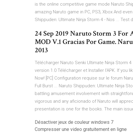
is the online competitive game mode Naruto Shi
amazing Naruto game in PC, PS3, Xbox And even in
Shippuden: Ultimate Ninja Storm 4 - Nos ... Test 
24 Sep 2019 Naruto Storm 3 For
MOD V.1 Gracias Por Game. Narut
2013
Télécharger Naruto Senki Ultimate Ninja Storm 4 l
version 1.0 Télécharger et Installer l'APK. If you 
Now! [PC] Configuration requise sur le forum Nar
Full Burst ... Naruto Shippuden: Ultimate Ninja Stor
battling amusement involvement with straightfo
vigorous and any aficionado of Naruto will appreci
presentation is one for the books. The main issue
Désactiver jeux de couleur windows 7
Compresser une video gratuitement en ligne