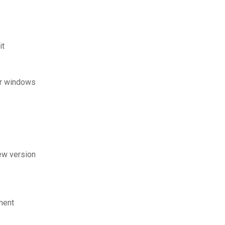
it
ur windows
ew version
ment