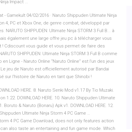
nja Impact ...
t - Gamekult 04/02/2016 · Naruto Shippuden Ultimate Ninja
tion 4, PC et Xbox One, de genre combat, développé par
. NARUTO SHIPPUDEN: Ultimate Ninja STORM 3 Full B... à
ais également une large offre jeu pc à télécharger vous
t ! Cdiscount vous guide et vous permet de faire des
r NARUTO SHIPPUDEN: Ultimate Ninja STORM 3 Full B comme
en Ligne - Naruto Online "Naruto Online" est l'un des jeux
Le jeu de Naruto est officiellement autorisé par Bandai
sur l'histoire de Naruto en tant que Shinobi !
DOWNLOAD HERE. 8. Naruto Senki Mod v1.17 By Tio Muzaki.
on 1.22. DOWNLOAD HERE. 10. Naruto Shippuden Ultimate
1. Boruto & Naruto (Bonaru) Apk v1. DOWNLOAD HERE. 12.
 Shippuden Ultimate Ninja Storm 4 PC Game …
Storm 4 PC Game Download, does not only features action
s can also taste an entertaining and fun game mode. Which