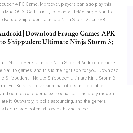
ppuden 4 PC Game. Moreover, players can also play this
 Mac OS X. So this is it, for a short Télécharger Naruto
de Naruto Shippuden : Ultimate Ninja Storm 3 sur PS3 ...
 Android | Download Frango Games APK
o Shippuden: Ultimate Ninja Storm 3;
a ... Naruto Senki Ultimate Ninja Storm 4 Android dernière
like Naruto games, and this is the right app for you. Download
uto Shippuden ... Naruto Shippuden Ultimate Ninja Storm 3
m - Full Burst is a diversion that offers an incredible
rward controls and complex mechanics. The story mode is
ate it. Outwardly, it looks astounding, and the general
s I could see potential players having is the