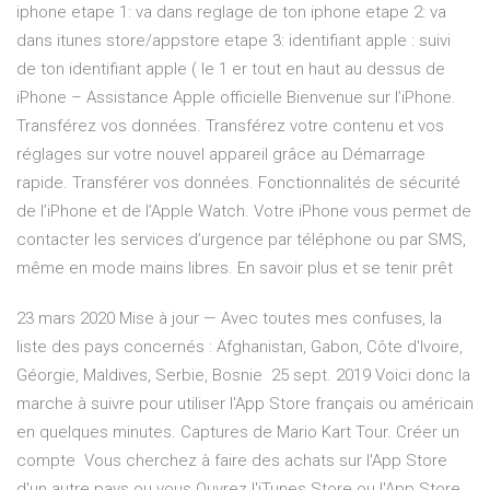
iphone etape 1: va dans reglage de ton iphone etape 2: va
dans itunes store/appstore etape 3: identifiant apple : suivi
de ton identifiant apple ( le 1 er tout en haut au dessus de
iPhone – Assistance Apple officielle Bienvenue sur l’iPhone.
Transférez vos données. Transférez votre contenu et vos
réglages sur votre nouvel appareil grâce au Démarrage
rapide. Transférer vos données. Fonctionnalités de sécurité
de l’iPhone et de l’Apple Watch. Votre iPhone vous permet de
contacter les services d’urgence par téléphone ou par SMS,
même en mode mains libres. En savoir plus et se tenir prêt
23 mars 2020 Mise à jour — Avec toutes mes confuses, la
liste des pays concernés : Afghanistan, Gabon, Côte d'Ivoire,
Géorgie, Maldives, Serbie, Bosnie 25 sept. 2019 Voici donc la
marche à suivre pour utiliser l'App Store français ou américain
en quelques minutes. Captures de Mario Kart Tour. Créer un
compte Vous cherchez à faire des achats sur l'App Store
d'un autre pays ou vous Ouvrez l'iTunes Store ou l'App Store