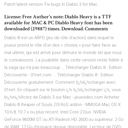
Patch latest version: Fix bugs in Diablo 3 for Mac.
License: Free Author's note: Diablo Heavy is a TTF
available for MAC & PC Diablo Heavy font has been
downloaded (29887) times. Download. Comments
Diablo III est un ARPG (jeu de rôle d'action) dans lequel le
joueur prend le rôle d'un des « choisis » pour faire face au
mal ultime, qui est arrivé pour détruire le monde tel que nous
le connaissons. La jouabilité dans cette version reste fidèle à
la saga qui n'a pas beaucoup … Télécharger Diablo III : Edition
Découverte - 01net.com ... Télécharger Diablo III : Edition
Découverte gratuitement. Comment tï¿½lï¿½charger avec
01net. En cliquant sur le bouton ï¿½ tï¿½lï¿½charger ï¿½, vous
bï¿½nï¿½ficiez de Diablo 3 sur Mac - jeuxvideo.com Acheter
Diablo III Reaper of Souls, D3 RoS addon - MMOGA Mac OS X
10.6.8, 10.7.x ou plus récent. Intel Core 2 Duo. NVIDIA
GeForce 8600M GT ou ATI Radeon HD 2600 ou supérieur. 2 Go
de RAM. 12 Go d'espace disque disponible. Lecteur de DVD-