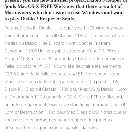
present you the new finished project: Diablo 3 Reaper of
Souls Mac OS X FREE.We know that there are a lot of
Mac owners who don’t want to use Windows and want
to play Diablo 3 Reaper of Souls.
Patchs Diablo III - Diablo III - JudgeHype 11/05 Aimeriez-vous
voir débarquer un Diablo III Classic ? 13/05 Des screenshots
inédits du Diablo III de Blizzard North, dont le Tristram
Dungeon ! 11/05 Un incroyable speedrun d'une GR 150 en
Saison 20 : 3 minutes 49 secondes ! 12/05 Cette semaine en
Faille probatoire (#151), la Sorcière déchaîne les éléments
12/05 Guide de la faille probatoire #151 : Nos conseils pour
réussir en Liens de téléchargement direct du patch 1.13d -
Diablo II ... Diablo II Classic 1.13d pour Max OS X; Diablo II Lord
of Destruction 1.13d pour Mac OS X. Sur le FTP de Blizzard,
on notera également l'existence d'un fichier nommé Diablo II
Lord of Destruction 1.13d pour Mac Classic OS. Notez que si
vous avez des problèmes pour récupérer les patchs ci-
dessus, n'hésitez pas à me le signaler dans les