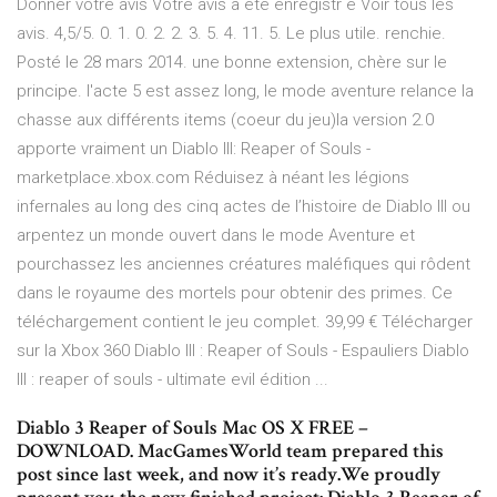
Donner votre avis Votre avis a été enregistr é Voir tous les
avis. 4,5/5. 0. 1. 0. 2. 2. 3. 5. 4. 11. 5. Le plus utile. renchie.
Posté le 28 mars 2014. une bonne extension, chère sur le
principe. l'acte 5 est assez long, le mode aventure relance la
chasse aux différents items (coeur du jeu)la version 2.0
apporte vraiment un Diablo III: Reaper of Souls -
marketplace.xbox.com Réduisez à néant les légions
infernales au long des cinq actes de l’histoire de Diablo III ou
arpentez un monde ouvert dans le mode Aventure et
pourchassez les anciennes créatures maléfiques qui rôdent
dans le royaume des mortels pour obtenir des primes. Ce
téléchargement contient le jeu complet. 39,99 € Télécharger
sur la Xbox 360 Diablo III : Reaper of Souls - Espauliers Diablo
III : reaper of souls - ultimate evil édition ...
Diablo 3 Reaper of Souls Mac OS X FREE –
DOWNLOAD. MacGamesWorld team prepared this
post since last week, and now it’s ready.We proudly