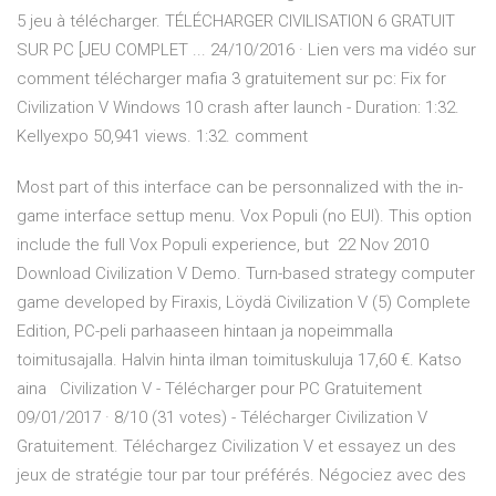
5 jeu à télécharger. TÉLÉCHARGER CIVILISATION 6 GRATUIT
SUR PC [JEU COMPLET ... 24/10/2016 · Lien vers ma vidéo sur
comment télécharger mafia 3 gratuitement sur pc: Fix for
Civilization V Windows 10 crash after launch - Duration: 1:32.
Kellyexpo 50,941 views. 1:32. comment
Most part of this interface can be personnalized with the in-
game interface settup menu. Vox Populi (no EUI). This option
include the full Vox Populi experience, but 22 Nov 2010
Download Civilization V Demo. Turn-based strategy computer
game developed by Firaxis, Löydä Civilization V (5) Complete
Edition, PC-peli parhaaseen hintaan ja nopeimmalla
toimitusajalla. Halvin hinta ilman toimituskuluja 17,60 €. Katso
aina Civilization V - Télécharger pour PC Gratuitement
09/01/2017 · 8/10 (31 votes) - Télécharger Civilization V
Gratuitement. Téléchargez Civilization V et essayez un des
jeux de stratégie tour par tour préférés. Négociez avec des